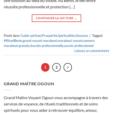
une solution au-delà du visible. Au Bénin, le lien entre
réussite professionnelle et protection […]
CONTINUER LA LECTURE
→
Posté dans
Guide spirituel
,
Prospérité
,
Spiritualités
,
Voyance
|
Tagged
#RituelBenin
,
grand voyant marabout
,
marabout voyant
,
numero
marabout gratuit
,
réussite professionnelle
,
succès professionnel
Laissez un commentaire
1
2
GRAND MAÎTRE OGOUN
Grand Maître Voyant Ogoun vous accompagne à travers des
services de voyance, de rituels traditionnels et de soins
spirituels pour vous aider à retrouver équilibre, amour,