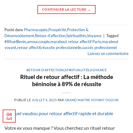
CONTINUER LA LECTURE
→
Posté dans
Pharmacopée
,
Prospérité
,
Protection &
Désenvoûtement
,
Retour d'affection
,
Spiritualités
,
Voyance
|
Tagged
#RituelBenin
,
amour
,
couple
,
marabout retour affectif Paris
,
marabout
voyant
,
retour affectif
,
réussite professionnelle
,
succès professionnel
Laissez un commentaire
RETOUR D'AFFECTION
,
SPIRITUALITÉS
,
VOYANCE
Rituel de retour affectif : La méthode
béninoise à 89% de réussite
PUBLIÉ LE
JUILLET 4, 2025
PAR
GRAND MAITRE VOYANT OGOUN
04
Juil
Votre ex vous manque ? Vous cherchez un rituel retour