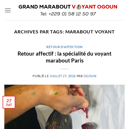
Passer
au
contenu
ARCHIVES PAR TAGS:
MARABOUT VOYANT
RETOUR D'AFFECTION
Retour affectif : la spécialité du voyant
marabout Paris
PUBLIÉ LE
JUILLET 27, 2026
PAR
OGOUN
27
Juil