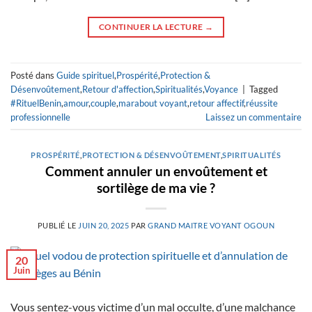
CONTINUER LA LECTURE
→
Posté dans
Guide spirituel
,
Prospérité
,
Protection &
Désenvoûtement
,
Retour d'affection
,
Spiritualités
,
Voyance
|
Tagged
#RituelBenin
,
amour
,
couple
,
marabout voyant
,
retour affectif
,
réussite
professionnelle
Laissez un commentaire
PROSPÉRITÉ
,
PROTECTION & DÉSENVOÛTEMENT
,
SPIRITUALITÉS
Comment annuler un envoûtement et
sortilège de ma vie ?
PUBLIÉ LE
JUIN 20, 2025
PAR
GRAND MAITRE VOYANT OGOUN
20
Juin
Vous sentez-vous victime d’un mal occulte, d’une malchance