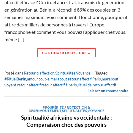
affectif efficace ? Ce rituel ancestral, transmis de génération
en génération au Bénin, a réconcilié 89% des couples en 3
semaines maximum. Voici comment il fonctionne, pourquoi il
attire des milliers de personnes à travers l’Europe
francophone et comment vous pouvez l’appliquer chez vous,
même […]
CONTINUER LA LECTURE
→
Posté dans
Retour d'affection
,
Spiritualités
,
Voyance
|
Tagged
#RituelBenin
,
amour
,
couple
,
marabout retour affectif Paris
,
marabout
voyant
,
retour affectif
,
retour affectif à paris
,
rituel de retour affectif
Laissez un commentaire
PROSPÉRITÉ
,
PROTECTION &
DÉSENVOÛTEMENT
,
SPIRITUALITÉS
,
VOYANCE
Spiritualité africaine vs occidentale :
Comparaison choc des pouvoirs