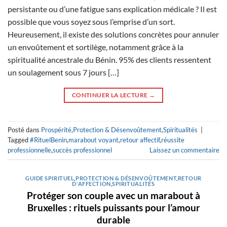
persistante ou d’une fatigue sans explication médicale ? Il est
possible que vous soyez sous l’emprise d’un sort.
Heureusement, il existe des solutions concrètes pour annuler
un envoûtement et sortilège, notamment grâce à la
spiritualité ancestrale du Bénin. 95% des clients ressentent
un soulagement sous 7 jours […]
CONTINUER LA LECTURE
→
Posté dans
Prospérité
,
Protection & Désenvoûtement
,
Spiritualités
|
Tagged
#RituelBenin
,
marabout voyant
,
retour affectif
,
réussite
professionnelle
,
succès professionnel
Laissez un commentaire
GUIDE SPIRITUEL
,
PROTECTION & DÉSENVOÛTEMENT
,
RETOUR
D'AFFECTION
,
SPIRITUALITÉS
Protéger son couple avec un marabout à
Bruxelles : rituels puissants pour l’amour
durable