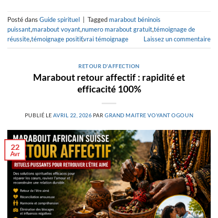
Posté dans
Guide spirituel
|
Tagged
marabout béninois
puissant
,
marabout voyant
,
numero marabout gratuit
,
témoignage de
réussite
,
témoignage positif
,
vrai témoignage
Laissez un commentaire
RETOUR D'AFFECTION
Marabout retour affectif : rapidité et
efficacité 100%
PUBLIÉ LE
AVRIL 22, 2026
PAR
GRAND MAITRE VOYANT OGOUN
22
Avr