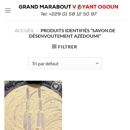
Passer
au
contenu
ACCUEIL
/
PRODUITS IDENTIFIÉS “SAVON DE
DÉSENVOUTEMENT AZÉDOUMI”
FILTRER
Ajouter à la liste de souhaits