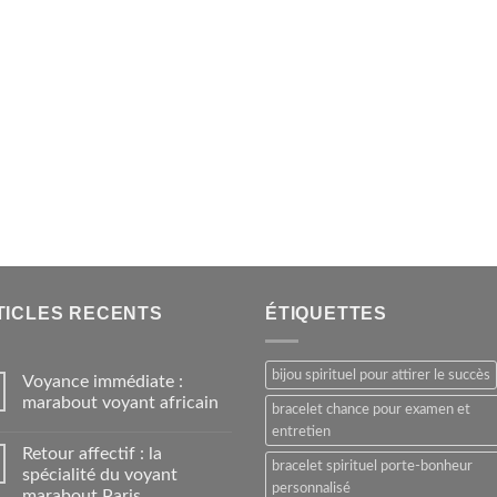
TICLES RECENTS
ÉTIQUETTES
bijou spirituel pour attirer le succès
Voyance immédiate :
marabout voyant africain
bracelet chance pour examen et
entretien
Retour affectif : la
bracelet spirituel porte-bonheur
spécialité du voyant
personnalisé
marabout Paris