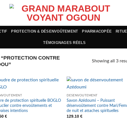
CTIF
PROTECTION & DÉSENVOÛTEMENT
PHARMACOPÉE
RITU
TÉMOIGNAGES RÉELS
S “PROTECTION CONTRE
Showing all 3 resu
DOU”
ENVOÛTEMENT
DÉSENVOÛTEMENT
re de protection spirituelle BOGLO
Savon Azédoumi – Puissant
uclier contre envoûtements et
désenvoûtement contre Mari/Fe
aises intentions
de nuit et attaches spirituelles
.50
€
129.10
€