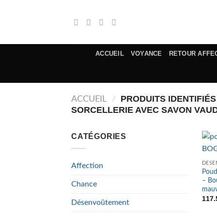
Passer
au
contenu
ACCUEIL
VOYANCE
RETOUR AFFE
PRODUITS IDENTIFIÉ
ACCUEIL
/
SORCELLERIE AVEC SAVON VAU
CATÉGORIES
DÉS
Affection
Poud
– Bo
Chance
mauv
117
Désenvoûtement