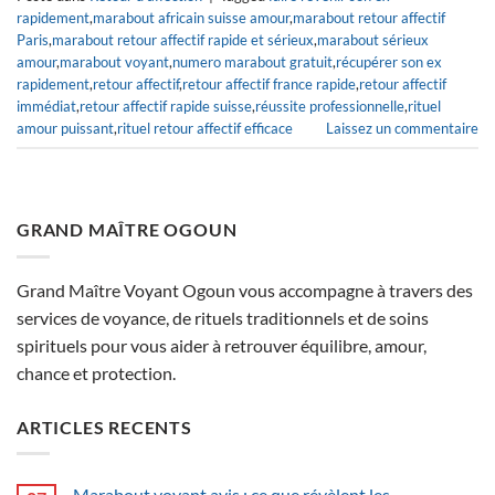
rapidement
,
marabout africain suisse amour
,
marabout retour affectif
Paris
,
marabout retour affectif rapide et sérieux
,
marabout sérieux
amour
,
marabout voyant
,
numero marabout gratuit
,
récupérer son ex
rapidement
,
retour affectif
,
retour affectif france rapide
,
retour affectif
immédiat
,
retour affectif rapide suisse
,
réussite professionnelle
,
rituel
amour puissant
,
rituel retour affectif efficace
Laissez un commentaire
GRAND MAÎTRE OGOUN
Grand Maître Voyant Ogoun vous accompagne à travers des
services de voyance, de rituels traditionnels et de soins
spirituels pour vous aider à retrouver équilibre, amour,
chance et protection.
ARTICLES RECENTS
Marabout voyant avis : ce que révèlent les