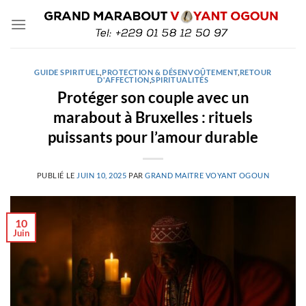
Passer
au
contenu
GUIDE SPIRITUEL
,
PROTECTION & DÉSENVOÛTEMENT
,
RETOUR
D'AFFECTION
,
SPIRITUALITÉS
Protéger son couple avec un
marabout à Bruxelles : rituels
puissants pour l’amour durable
PUBLIÉ LE
JUIN 10, 2025
PAR
GRAND MAITRE VOYANT OGOUN
10
Juin