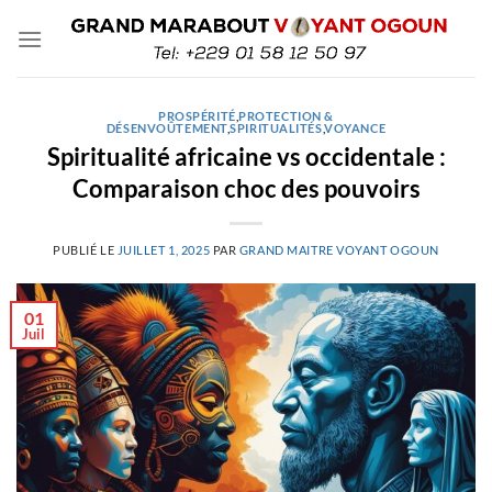
Passer
au
contenu
PROSPÉRITÉ
,
PROTECTION &
DÉSENVOÛTEMENT
,
SPIRITUALITÉS
,
VOYANCE
Spiritualité africaine vs occidentale :
Comparaison choc des pouvoirs
PUBLIÉ LE
JUILLET 1, 2025
PAR
GRAND MAITRE VOYANT OGOUN
01
Juil