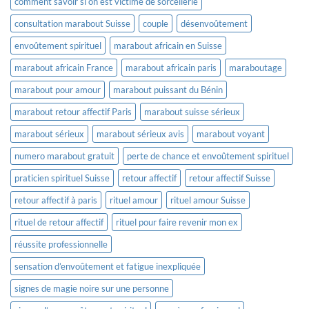
comment savoir si on est victime de sorcellerie
consultation marabout Suisse
couple
désenvoûtement
envoûtement spirituel
marabout africain en Suisse
marabout africain France
marabout africain paris
maraboutage
marabout pour amour
marabout puissant du Bénin
marabout retour affectif Paris
marabout suisse sérieux
marabout sérieux
marabout sérieux avis
marabout voyant
numero marabout gratuit
perte de chance et envoûtement spirituel
praticien spirituel Suisse
retour affectif
retour affectif Suisse
retour affectif à paris
rituel amour
rituel amour Suisse
rituel de retour affectif
rituel pour faire revenir mon ex
réussite professionnelle
sensation d’envoûtement et fatigue inexpliquée
signes de magie noire sur une personne