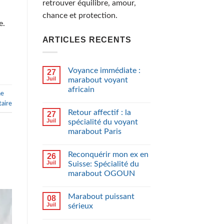
retrouver équilibre, amour,
chance et protection.
e.
ARTICLES RECENTS
Voyance immédiate :
27
Juil
marabout voyant
africain
ne
aire
Retour affectif : la
27
Juil
spécialité du voyant
marabout Paris
Reconquérir mon ex en
26
Juil
Suisse: Spécialité du
marabout OGOUN
Marabout puissant
08
Juil
sérieux