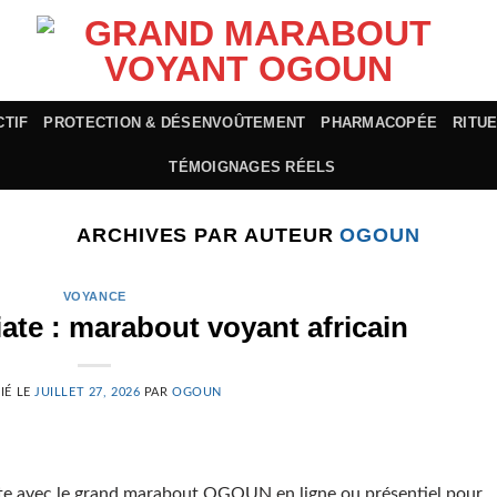
CTIF
PROTECTION & DÉSENVOÛTEMENT
PHARMACOPÉE
RITU
TÉMOIGNAGES RÉELS
ARCHIVES PAR AUTEUR
OGOUN
VOYANCE
te : marabout voyant africain
IÉ LE
JUILLET 27, 2026
PAR
OGOUN
e avec le grand marabout OGOUN en ligne ou présentiel pour