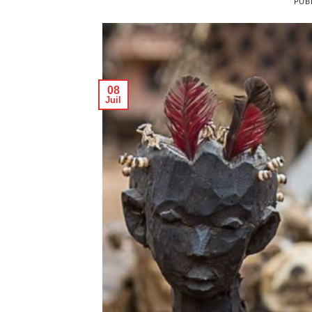
PUB
08
Juil