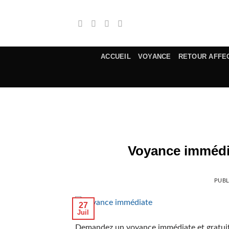
Passer
au
contenu
ACCUEIL
VOYANCE
RETOUR AFFE
Voyance immédia
PUBL
27
Juil
Demandez un voyance immédiate et gratuit