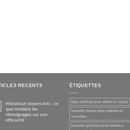
TICLES RECENTS
ÉTIQUETTES
bijou spirituel pour attirer le succès
Marabout voyant avis : ce
que révèlent les
bracelet chance pour examen et
témoignages sur son
entretien
efficacité
bracelet spirituel porte-bonheur