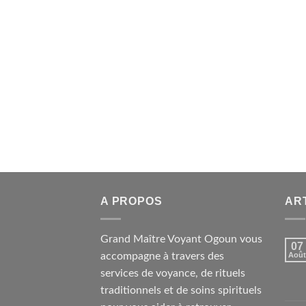
A PROPOS
AR
Grand Maître Voyant Ogoun vous
07
accompagne à travers des
Août
services de voyance, de rituels
traditionnels et de soins spirituels