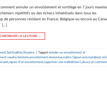
 comment annuler un envoûte­ment et sortilège en 7 jours maxi
emars répétitifs ou des échecs inhabituels dans tous les
oup de personnes résidant en France, Belgique ou encore au Can
r […]
CONTINUER LA LECTURE
→
ment
,
Spiritualités
,
Voyance
|
Tagged
annuler un envoûtement et
ment vaudou béninois
,
envoûtement amoureux
,
maître Ogoun avis
,
marabout sér
issant
,
signes d’un envoûtement
,
supprimer une malédiction
Laissez un comment