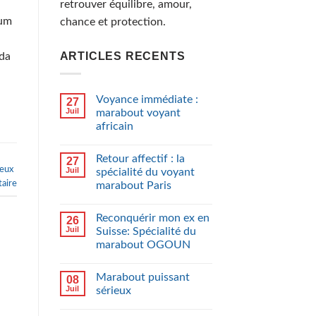
retrouver équilibre, amour,
mum
chance et protection.
ARTICLES RECENTS
ada
Voyance immédiate :
27
Juil
marabout voyant
africain
Retour affectif : la
27
ieux
Juil
spécialité du voyant
aire
marabout Paris
Reconquérir mon ex en
26
Juil
Suisse: Spécialité du
marabout OGOUN
Marabout puissant
08
Juil
sérieux