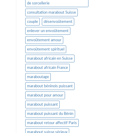
de sorcellerie
consultation marabout Suisse
couple
désenvoûtement
enlever un envoûtement
envoûtement amour
envoûtement spirituel
marabout africain en Suisse
marabout africain France
maraboutage
marabout béninois puissant
marabout pour amour
marabout puissant
marabout puissant du Bénin
marabout retour affectif Paris
marabout suisse sérieux