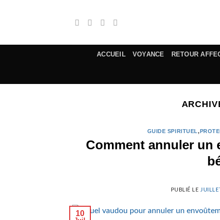
Passer
au
contenu
ACCUEIL
VOYANCE
RETOUR AFFE
ARCHIV
GUIDE SPIRITUEL
,
PROTE
Comment annuler un e
bé
PUBLIÉ LE
JUILLE
10