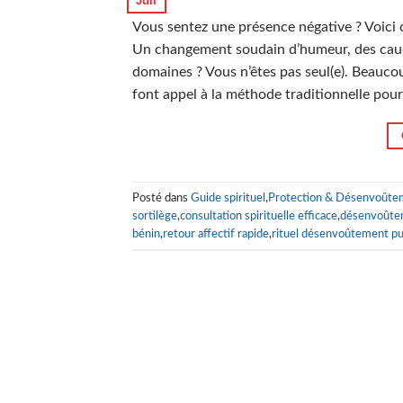
Juil
Vous sentez une présence négative ? Voici
Un changement soudain d’humeur, des cauch
domaines ? Vous n’êtes pas seul(e). Beauc
font appel à la méthode traditionnelle pou
Posté dans
Guide spirituel
,
Protection & Désenvoûte
sortilège
,
consultation spirituelle efficace
,
désenvoûte
bénin
,
retour affectif rapide
,
rituel désenvoûtement pu