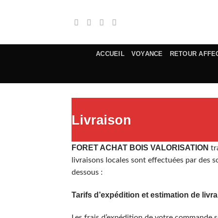
Passer
au
contenu
ACCUEIL
VOYANCE
RETOUR AFFE
Livraison
FORET ACHAT BOIS VALORISATION
tr
livraisons locales sont effectuées par des so
dessous :
Tarifs d’expédition et estimation de livr
Les frais d’expédition de votre commande se