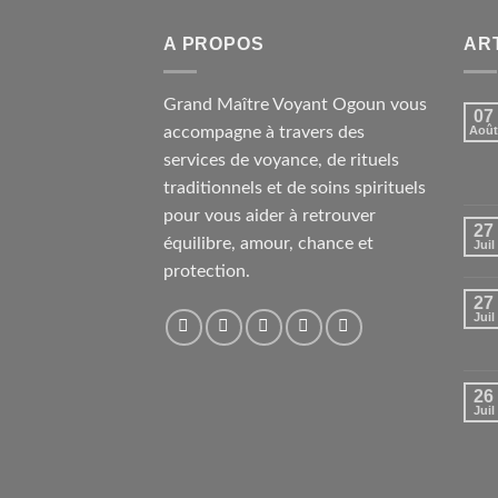
A PROPOS
AR
Grand Maître Voyant Ogoun vous
07
accompagne à travers des
Août
services de voyance, de rituels
traditionnels et de soins spirituels
pour vous aider à retrouver
27
équilibre, amour, chance et
Juil
protection.
27
Juil
26
Juil